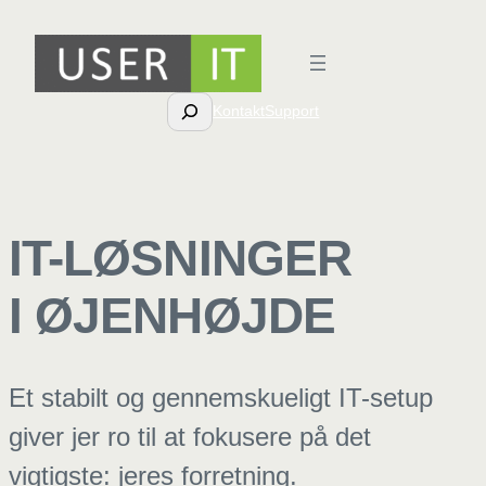
Spring
til
indhold
Søg
Kontakt
Support
IT-LØSNINGER
I ØJENHØJDE
Et stabilt og gennemskueligt IT-setup
giver jer ro til at fokusere på det
vigtigste: jeres forretning.