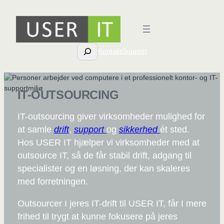
Spring
til
indhold
Søg
Kontakt
Support
IT-OUTSOURCING
IT-outsourcing giver virksomheder mulighed for
at samle
drift
,
support
og
sikkerhed
ét sted.
Hos USER IT hjælper vi virksomheder med at
outsource IT, så de får stabil drift, adgang til
specialister og en løsning, der kan skaleres
med forretningen.
Outsourcer I jeres IT-drift til USER IT, får I mere
frihed til trygt at kunne fokusere på jeres