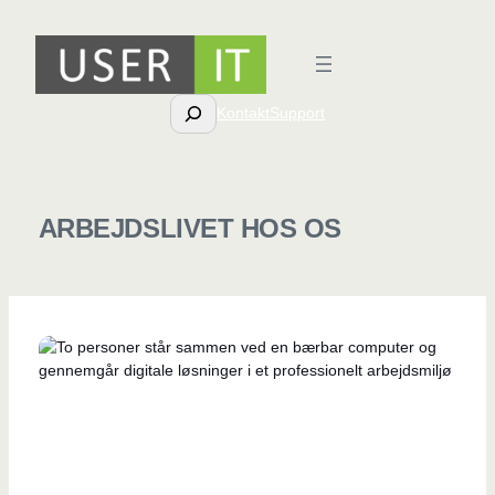
Spring
til
indhold
Søg
Kontakt
Support
ARBEJDSLIVET HOS OS