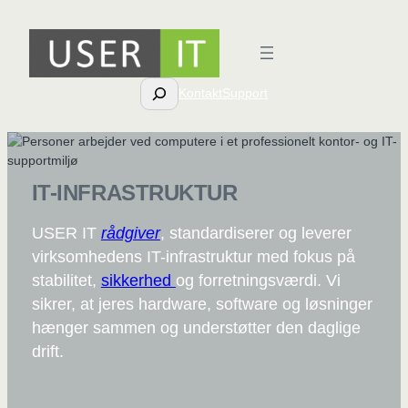
Spring
til
indhold
Søg
Kontakt
Support
IT-INFRASTRUKTUR
USER IT
rådgiver
, standardiserer og leverer
virksomhedens IT-infrastruktur med fokus på
stabilitet,
sikkerhed
og forretningsværdi. Vi
sikrer, at jeres hardware, software og løsninger
hænger sammen og understøtter den daglige
drift.